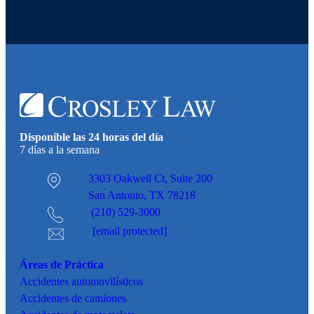
Disponible las 24 horas del día
7 días a la semana
3303 Oakwell Ct,
Suite 200
San Antonio, TX 78218
(210) 529-3000
[email protected]
Áreas de Práctica
Accidentes
automovilísticos
Accidentes de camiones