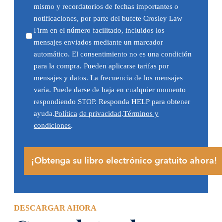
mismo y recordatorios de fechas importantes o
notificaciones, por parte del bufete Crosley Law
Firm en el número facilitado, incluidos los
mensajes enviados mediante un marcador
automático. El consentimiento no es una condición
para la compra. Pueden aplicarse tarifas por
mensajes y datos. La frecuencia de los mensajes
varía. Puede darse de baja en cualquier momento
respondiendo STOP. Responda HELP para obtener
ayuda.
Política
de privacidad
.
Términos y
condiciones
.
DESCARGAR AHORA