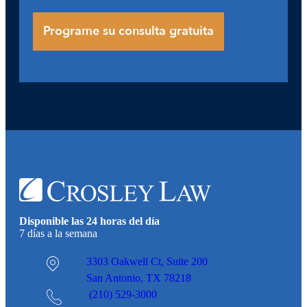
Disponible las 24 horas del día
7 días a la semana
3303 Oakwell Ct,
Suite 200
San Antonio, TX 78218
(210) 529-3000