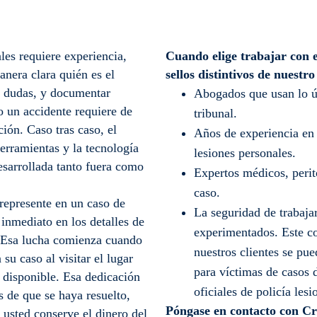
les requiere experiencia,
Cuando elige trabajar con e
anera clara quién es el
sellos distintivos de nuestro
 a dudas, y documentar
Abogados que usan lo úl
o un accidente requiere de
tribunal.
ión. Caso tras caso, el
Años de experiencia en
erramientas y la tecnología
lesiones personales.
esarrollada tanto fuera como
Expertos médicos, perit
caso.
represente en un caso de
La seguridad de trabaja
inmediato en los detalles de
experimentados. Este co
. Esa lucha comienza cuando
nuestros clientes se pu
u caso al visitar el lugar
para víctimas de casos 
a disponible. Esa dedicación
oficiales de policía le
s de que se haya resuelto,
Póngase en contacto con Cr
 usted conserve el dinero del