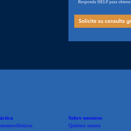
Responda HELP para obtene
áctica
Sobre nosotros
utomovilísticos
Quiénes somos