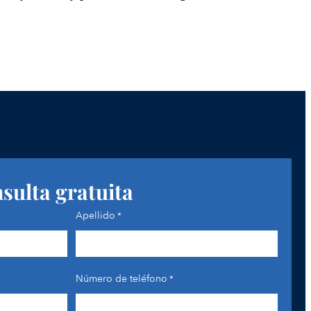
nsulta gratuita
Apellido
*
Número de teléfono
*