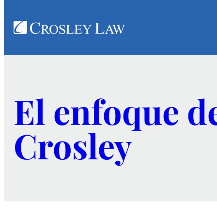
El enfoque d
Crosley