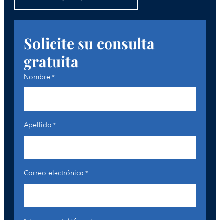
Solicite su consulta
gratuita
Nombre
*
Apellido
*
Correo electrónico
*