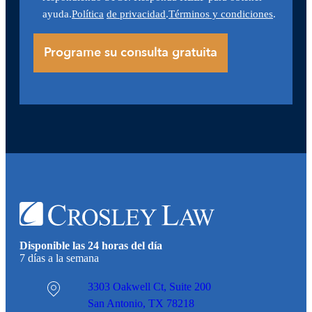
ayuda.
Política
de privacidad
.
Términos y condiciones
.
Disponible las 24 horas del día
7 días a la semana
3303 Oakwell Ct,
Suite 200
San Antonio, TX 78218