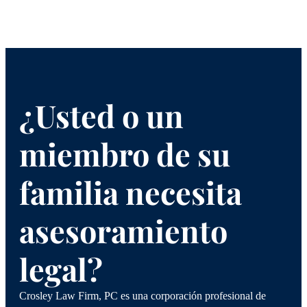
para las reclamaciones por accidentes
automovilísticos en San Antonio, y comenzamos
por identificar todas las posibles fuentes de
indemnización. Este proceso incluye investigar y
documentar aspectos como:
¿Usted o un
La póliza de seguro y los bienes personales
del conductor culpable.
miembro de su
La responsabilidad de los fabricantes y
vendedores de piezas con defectos
mecánicos
familia necesita
Gastos médicos actuales
Necesidades futuras de tratamiento médico y
asesoramiento
cuidados a largo plazo
Pérdida de ingresos y salarios
legal?
Potencial de ingresos futuros
Dolor y sufrimiento
Costes por lesiones permanentes
Crosley Law Firm, PC es una corporación profesional de