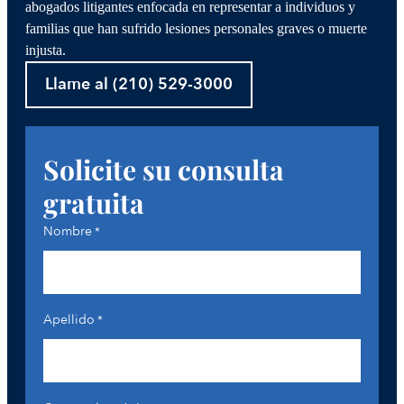
Gastos de funeral y entierro
abogados litigantes enfocada en representar a individuos y
familias que han sufrido lesiones personales graves o muerte
injusta.
Es casi imposible que las víctimas resuelvan todos
estos problemas por sí mismas. Cuando trabajas con
Llame al (210) 529-3000
Crosley Law, puedes centrarte en tu recuperación
física y emocional, y no en los detalles de tu caso o
en el valor de la indemnización. Ofrecemos un
servicio excepcional y seguiremos ayudándote
Solicite su consulta
incluso después de que se cierre tu caso.
gratuita
Nombre
*
Apellido
*