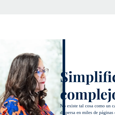
Simplifi
complej
No existe tal cosa como un c
dispersa en miles de páginas