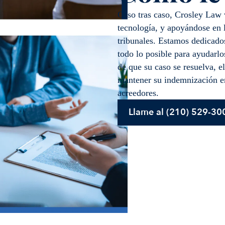
Caso tras caso, Crosley Law 
tecnología, y apoyándose en l
tribunales. Estamos dedicados
todo lo posible para ayudarlo
de que su caso se resuelva, e
mantener su indemnización en
acreedores.
Llame al (210) 529-30