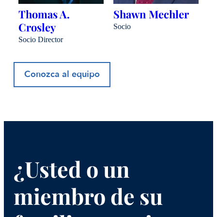
Thomas A.
Shawn Mechler
B
Crosley
J
Socio
Socio Director
So
Conozca al equipo
¿Usted o un
miembro de su