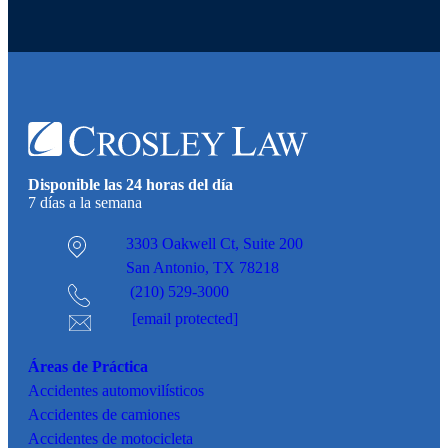
Disponible las 24 horas del día
7 días a la semana
3303 Oakwell Ct,
Suite 200
San Antonio, TX 78218
(210) 529-3000
[email protected]
Áreas de Práctica
Accidentes
automovilísticos
Accidentes de camiones
Accidentes de motocicleta