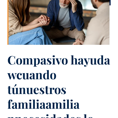
Compasivo
h
ayuda
w
cuando
tú
nuestros
familia
amilia