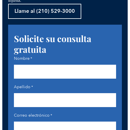
injusta.
Llame al (210) 529-3000
Solicite su consulta
gratuita
Nombre
*
Apellido
*
Correo electrónico
*