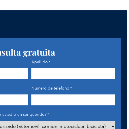
nsulta gratuita
Apellido
*
Número de teléfono
*
 usted o un ser querido?
*