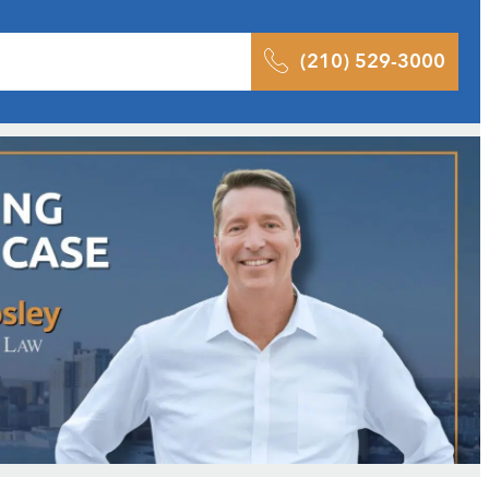
ltados
Pódcast
Blog
Contacto
(210) 529-3000