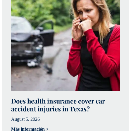
Does health insurance cover car
W
accident injuries in Texas?
(
August 5, 2026
Ju
Más información >
Má