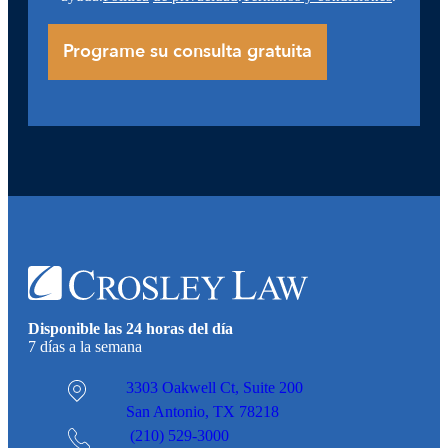
Disponible las 24 horas del día
7 días a la semana
3303 Oakwell Ct,
Suite 200
San Antonio, TX 78218
(210) 529-3000