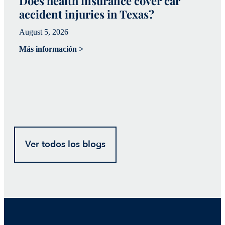
Does health insurance cover car
W
accident injuries in Texas?
(
August 5, 2026
Ju
Más información >
Má
Ver todos los blogs