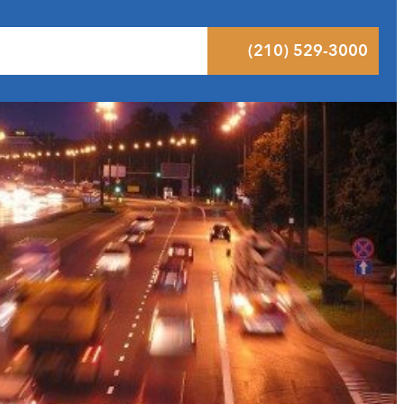
ltados
Pódcast
Blog
Contacto
(210) 529-3000