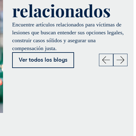
relacionados
Encuentre artículos relacionados para víctimas de
lesiones que buscan entender sus opciones legales,
construir casos sólidos y asegurar una
compensación justa.
Ver todos los blogs
¿Cuándo se necesita un
¿Quién es r
abogado especializado en
cuando te c