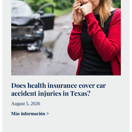
Does health insurance cover car
W
accident injuries in Texas?
(
August 5, 2026
Ju
Más información >
Má