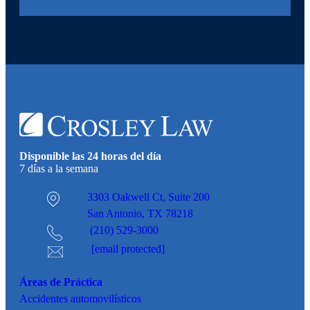
Disponible las 24 horas del día
7 días a la semana
3303 Oakwell Ct,
Suite 200
San Antonio, TX 78218
(210) 529-3000
[email protected]
Áreas de Práctica
Accidentes
automovilísticos