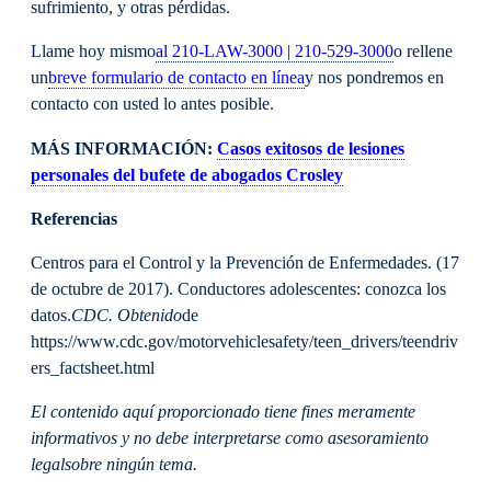
sufrimiento, y otras pérdidas.
Llame hoy mismo
al 210-LAW-3000 | 210-529-3000
o rellene
un
breve formulario de contacto en línea
y nos pondremos en
contacto con usted lo antes posible.
MÁS INFORMACIÓN:
Casos exitosos de lesiones
personales del bufete de abogados Crosley
Referencias
Centros para el Control y la Prevención de Enfermedades. (17
de octubre de 2017). Conductores adolescentes: conozca los
datos.
CDC. Obtenido
de
https://www.cdc.gov/motorvehiclesafety/teen_drivers/teendriv
ers_factsheet.html
El contenido aquí proporcionado tiene fines meramente
informativos y no debe interpretarse como asesoramiento
legal
sobre ningún tema.