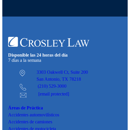
Disponible las 24 horas del día
7 días a la semana
3303 Oakwell Ct,
Suite 200
San Antonio, TX 78218
(210) 529-3000
[email protected]
Áreas de Práctica
Accidentes
automovilísticos
Accidentes de camiones
Accidentes de motocicleta