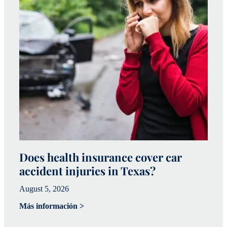
Does health insurance cover car
W
accident injuries in Texas?
(
August 5, 2026
Ju
Más información >
Má