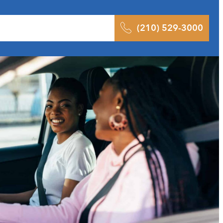
ltados
Pódcast
Blog
Contacto
(210) 529-3000