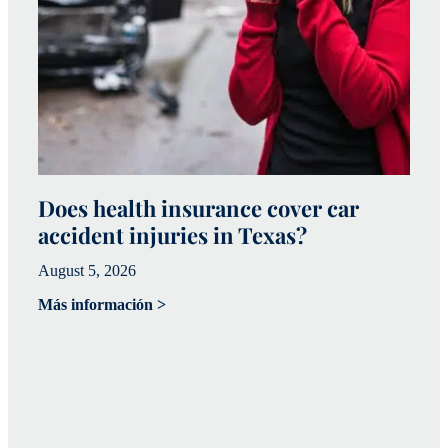
Does health insurance cover car
W
accident injuries in Texas?
(
August 5, 2026
Ju
Más información >
Má