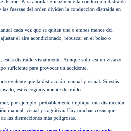
e distrae. Para abordar eficazmente la conducción distraída
 y las fuerzas del orden dividen la conducción distraída en
manual cada vez que se quitan una o ambas manos del
ajustar el aire acondicionado, rebuscar en el bolso o
ra, estás distraído visualmente. Aunque solo sea un vistazo
po suficiente para provocar un accidente.
os evidente que la distracción manual y visual. Si estás
ansado, estás cognitivamente distraído.
omer, por ejemplo, probablemente implique una distracción
cción manual, visual y cognitiva. Hay muchas cosas que
a de las distracciones más peligrosas.
raída son excelentes, pero la gente sigue causando