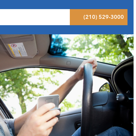
ltados
Pódcast
Blog
Contacto
(210) 529-3000