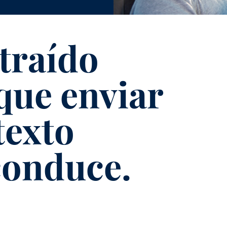
traído
que enviar
texto
conduce.