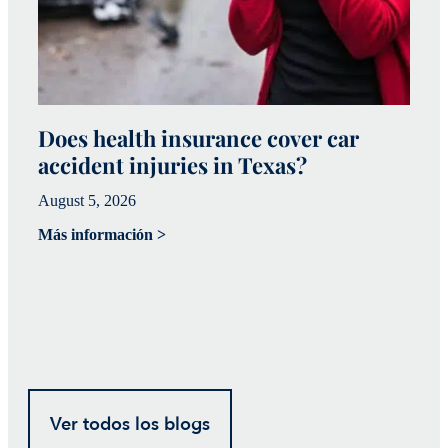
Does health insurance cover car
W
accident injuries in Texas?
(
August 5, 2026
Ju
Más información >
Má
Ver todos los blogs