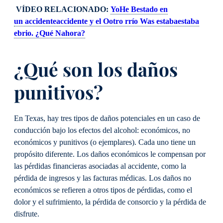
VÍDEO RELACIONADO:
Yo
He
B
estado
en
un
accidente
accidente y el
O
otro
r
río
W
as
estaba
estaba
ebrio. ¿Qué
N
ahora?
¿Qué son los daños
punitivos?
En Texas, hay tres tipos de daños potenciales en un caso de
conducción bajo los efectos del alcohol: económicos, no
económicos y punitivos (o ejemplares). Cada uno tiene un
propósito diferente. Los daños económicos le compensan por
las pérdidas financieras asociadas al accidente, como la
pérdida de ingresos y las facturas médicas. Los daños no
económicos se refieren a otros tipos de pérdidas, como el
dolor y el sufrimiento, la pérdida de consorcio y la pérdida de
disfrute.