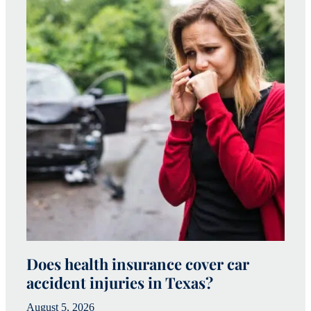
Does health insurance cover car
W
accident injuries in Texas?
(
August 5, 2026
Ju