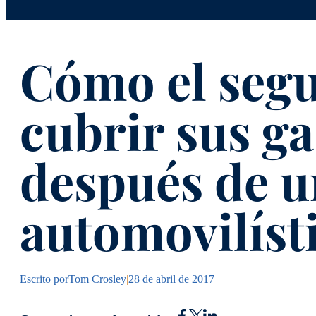
Cómo el seg
cubrir sus g
después de u
automovilíst
Escrito por
Tom Crosley
|
28 de abril de 2017