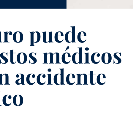
uro puede
astos médicos
n accidente
ico