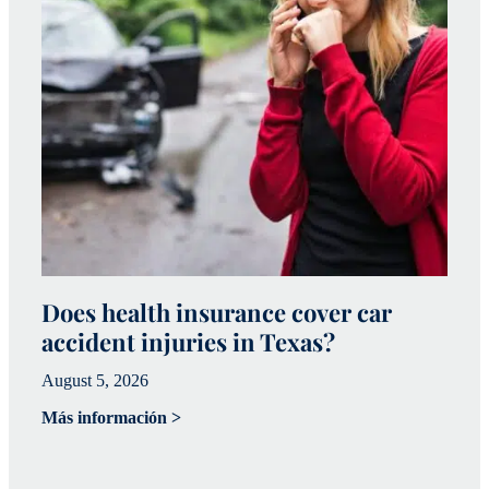
Does health insurance cover car
W
accident injuries in Texas?
(
August 5, 2026
Ju
Más información >
Má