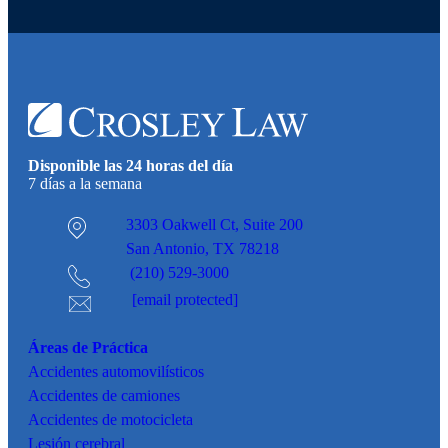
Disponible las 24 horas del día
7 días a la semana
3303 Oakwell Ct,
Suite 200
San Antonio, TX 78218
(210) 529-3000
[email protected]
Áreas de Práctica
Accidentes
automovilísticos
Accidentes de camiones
Accidentes de motocicleta
Lesión cerebral