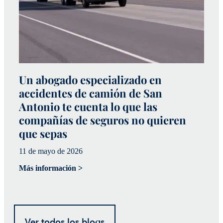
Un abogado especializado en
P
accidentes de camión de San
d
Antonio te cuenta lo que las
e
compañías de seguros no quieren
31
que sepas
Má
11 de mayo de 2026
Más información >
Ver todos los blogs