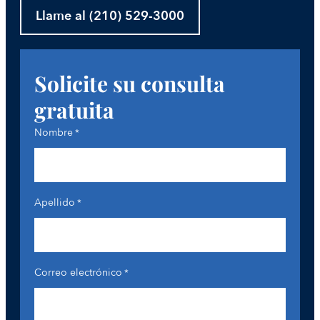
Llame al (210) 529-3000
Solicite su consulta
gratuita
Nombre
*
Apellido
*
Correo electrónico
*