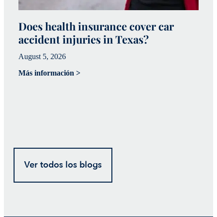
Does health insurance cover car
W
accident injuries in Texas?
(
August 5, 2026
Ju
Más información >
Má
Ver todos los blogs