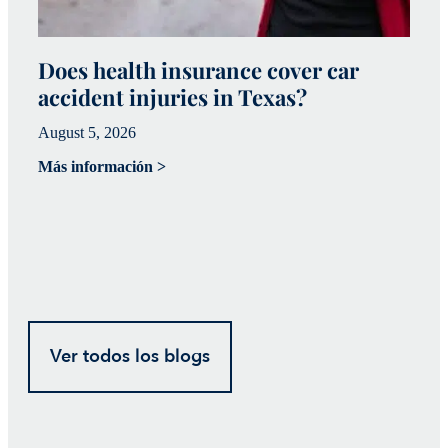
Does health insurance cover car
W
accident injuries in Texas?
(
August 5, 2026
Ju
Más información >
Má
Ver todos los blogs