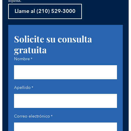
injusta.
Llame al (210) 529-3000
Solicite su consulta
gratuita
Nombre
*
Apellido
*
Correo electrónico
*