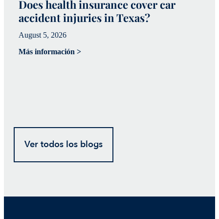
Does health insurance cover car
W
accident injuries in Texas?
(
August 5, 2026
Ju
Más información >
Má
Ver todos los blogs