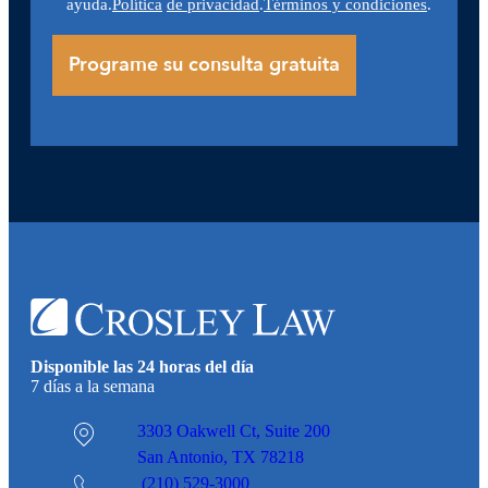
ayuda.
Política
de privacidad
.
Términos y condiciones
.
Disponible las 24 horas del día
7 días a la semana
3303 Oakwell Ct,
Suite 200
San Antonio, TX 78218
(210) 529-3000