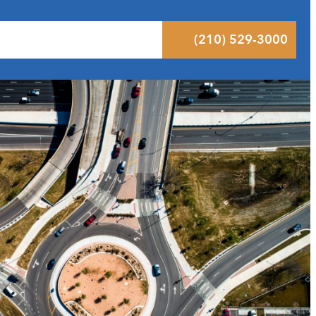
ltados
Pódcast
Blog
Contacto
(210) 529-3000