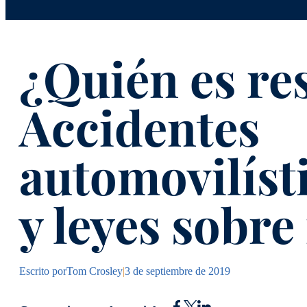
¿Quién es re
Accidentes
automovilíst
y leyes sobre
Escrito por
Tom Crosley
|
3 de septiembre de 2019