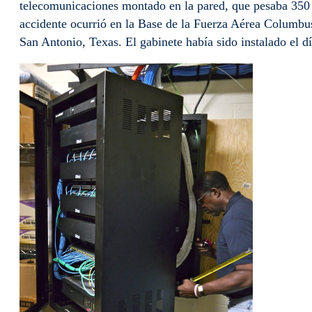
telecomunicaciones montado en la pared, que pesaba 350 l
accidente ocurrió en la Base de la Fuerza Aérea Columbus 
San Antonio, Texas. El gabinete había sido instalado el 