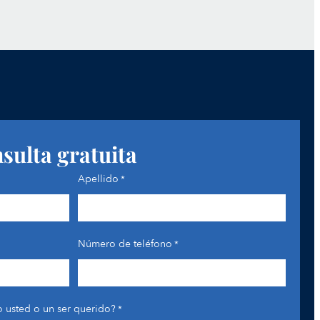
nsulta gratuita
Apellido
*
Número de teléfono
*
 usted o un ser querido?
*