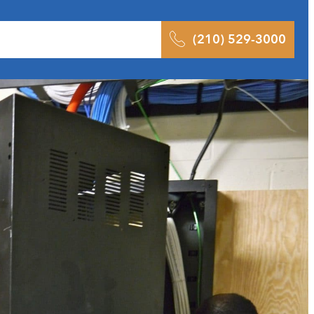
ltados
Pódcast
Blog
Contacto
(210) 529-3000