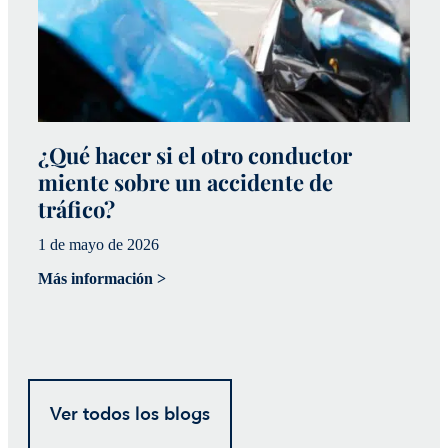
¿Qué hacer si el otro conductor
¿
miente sobre un accidente de
a
tráfico?
p
1 de mayo de 2026
20
Más información >
Má
Ver todos los blogs