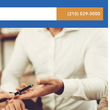
ltados
Pódcast
Blog
Contacto
(210) 529-3000