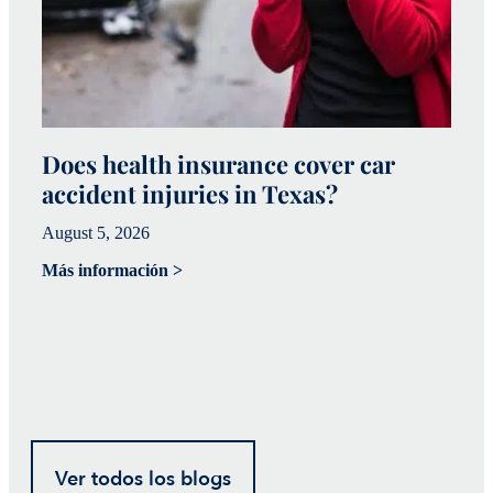
Does health insurance cover car
W
accident injuries in Texas?
(
August 5, 2026
Ju
Más información >
Má
Ver todos los blogs