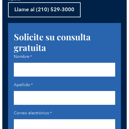
Llame al (210) 529-3000
Solicite su consulta
gratuita
Nombre
*
Apellido
*
Correo electrónico
*