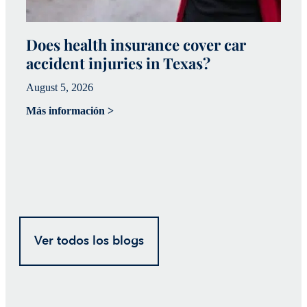
Does health insurance cover car
W
accident injuries in Texas?
(
August 5, 2026
Ju
Más información >
Má
Ver todos los blogs