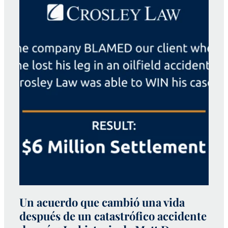
Un acuerdo que cambió una vida
después de un catastrófico accidente
C