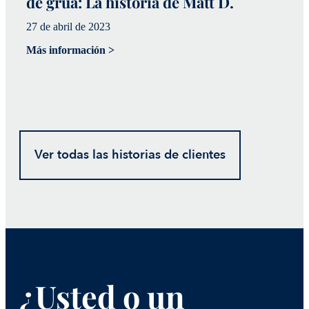
de grúa: La historia de Matt D.
I
27 de abril de 2023
H
Más información >
12
Má
Ver todas las historias de clientes
¿Usted o un