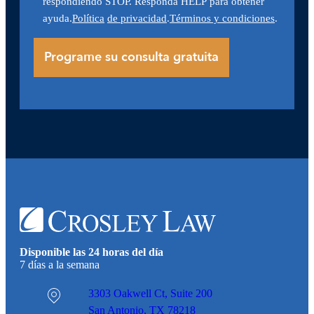
respondiendo STOP. Responda HELP para obtener
ayuda.
Política
de privacidad
.
Términos y condiciones
.
Disponible las 24 horas del día
7 días a la semana
3303 Oakwell Ct,
Suite 200
San Antonio, TX 78218