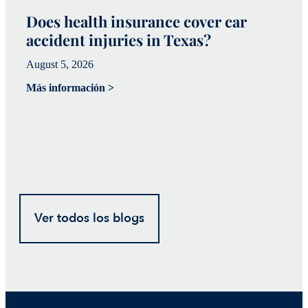
Does health insurance cover car
W
accident injuries in Texas?
(
August 5, 2026
Ju
Más información >
Má
Ver todos los blogs