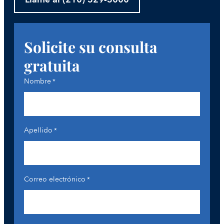
Solicite su consulta
gratuita
Nombre
*
Apellido
*
Correo electrónico
*