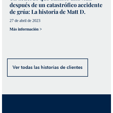
después de un catastrófico accidente
C
de grúa: La historia de Matt D.
I
27 de abril de 2023
H
Más información >
12
Má
Ver todas las historias de clientes