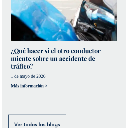
¿Qué hacer si el otro conductor
¿
miente sobre un accidente de
a
tráfico?
p
1 de mayo de 2026
20
Más información >
Má
Ver todos los blogs