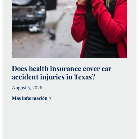
Does health insurance cover car
W
accident injuries in Texas?
(
August 5, 2026
Ju
Más información >
Má