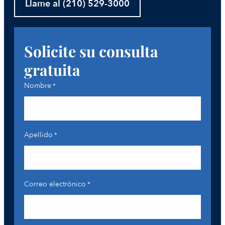
Llame al (210) 529-3000
Solicite su consulta
gratuita
Nombre
*
Apellido
*
Correo electrónico
*