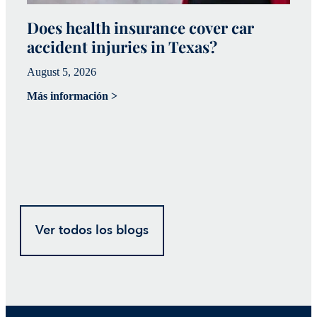
Does health insurance cover car
W
accident injuries in Texas?
(
August 5, 2026
Ju
Más información >
Má
Ver todos los blogs