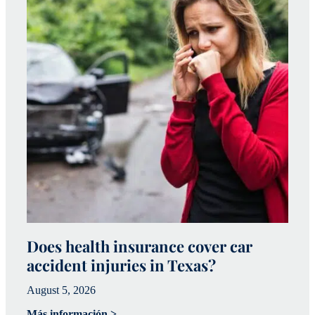
Does health insurance cover car
W
accident injuries in Texas?
(
August 5, 2026
Ju
Más información >
Má