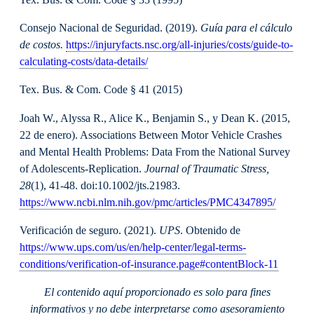
Consejo Nacional de Seguridad. (2019).
Guía para el cálculo
de costos.
https://injuryfacts.nsc.org/all-injuries/costs/guide-to-
calculating-costs/data-details/
Tex. Bus. & Com. Code § 41 (2015)
Joah W., Alyssa R., Alice K., Benjamin S., y Dean K. (2015,
22 de enero). Associations Between Motor Vehicle Crashes
and Mental Health Problems: Data From the National Survey
of Adolescents-Replication.
Journal of Traumatic Stress,
28
(1), 41-48. doi:10.1002/jts.21983.
https://www.ncbi.nlm.nih.gov/pmc/articles/PMC4347895/
Verificación de seguro. (2021).
UPS
. Obtenido de
https://www.ups.com/us/en/help-center/legal-terms-
conditions/verification-of-insurance.page#contentBlock-11
El contenido aquí proporcionado es solo para fines
informativos y no debe interpretarse como asesoramiento