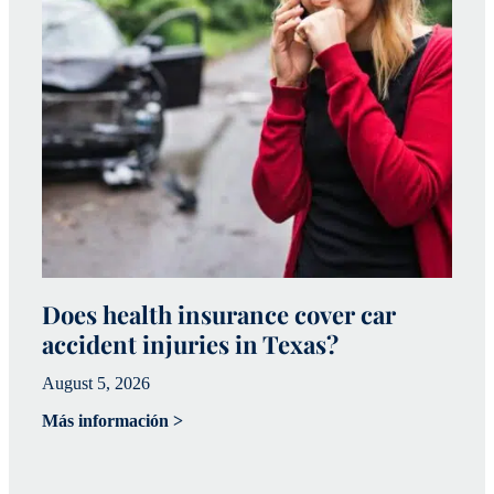
Does health insurance cover car
W
accident injuries in Texas?
(
August 5, 2026
Ju
Más información >
Má