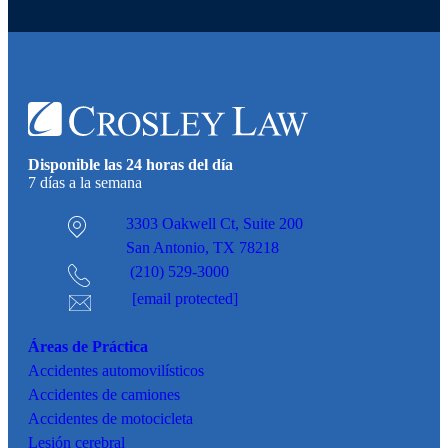
Disponible las 24 horas del día
7 días a la semana
3303 Oakwell Ct,
Suite 200
San Antonio, TX 78218
(210) 529-3000
[email protected]
Áreas de Práctica
Accidentes
automovilísticos
Accidentes de camiones
Accidentes de motocicleta
Lesión cerebral