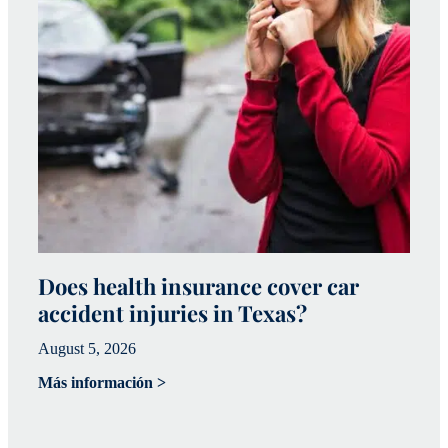
Does health insurance cover car
W
accident injuries in Texas?
(
August 5, 2026
Ju
Más información >
Má