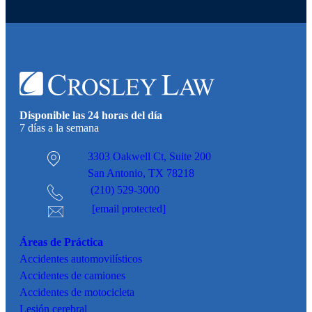
Disponible las 24 horas del día
7 días a la semana
3303 Oakwell Ct,
Suite 200
San Antonio, TX 78218
(210) 529-3000
[email protected]
Áreas de Práctica
Accidentes
automovilísticos
Accidentes de camiones
Accidentes de motocicleta
Lesión cerebral