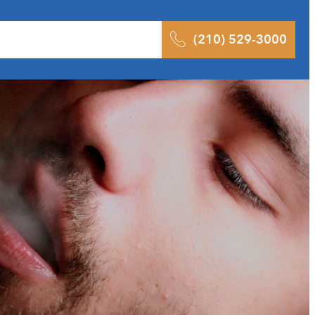
ltados
Pódcast
Blog
Contacto
(210) 529-3000