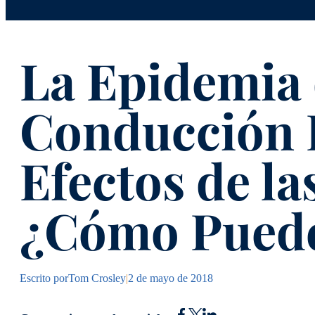
La Epidemia 
Conducción B
Efectos de la
¿Cómo Puede
Escrito por
Tom Crosley
|
2 de mayo de 2018