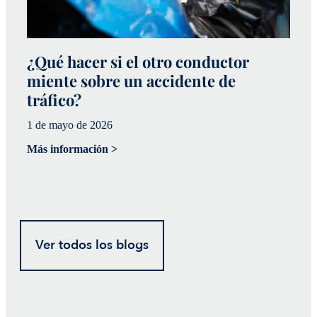
¿Qué hacer si el otro conductor
¿
miente sobre un accidente de
a
tráfico?
p
1 de mayo de 2026
20
Más información >
Má
Ver todos los blogs