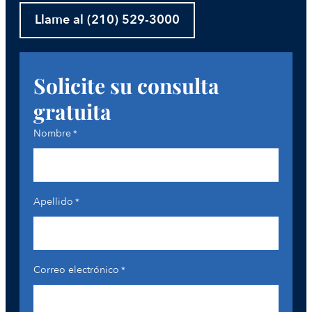
Llame al (210) 529-3000
Solicite su consulta
gratuita
Nombre
*
Apellido
*
Correo electrónico
*