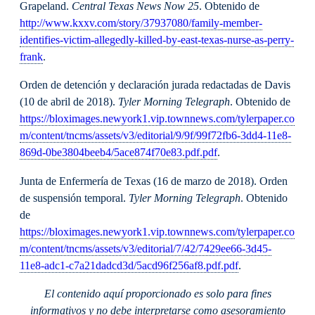
Grapeland.
Central Texas News Now 25
. Obtenido de
http://www.kxxv.com/story/37937080/family-member-
identifies-victim-allegedly-killed-by-east-texas-nurse-as-perry-
frank
.
Orden de detención y declaración jurada redactadas de Davis
(10 de abril de 2018).
Tyler Morning Telegraph
. Obtenido de
https://bloximages.newyork1.vip.townnews.com/tylerpaper.co
m/content/tncms/assets/v3/editorial/9/9f/99f72fb6-3dd4-11e8-
869d-0be3804beeb4/5ace874f70e83.pdf.pdf
.
Junta de Enfermería de Texas (16 de marzo de 2018). Orden
de suspensión temporal.
Tyler Morning Telegraph
. Obtenido
de
https://bloximages.newyork1.vip.townnews.com/tylerpaper.co
m/content/tncms/assets/v3/editorial/7/42/7429ee66-3d45-
11e8-adc1-c7a21dadcd3d/5acd96f256af8.pdf.pdf
.
El contenido aquí proporcionado es solo para fines
informativos y no debe interpretarse como asesoramiento