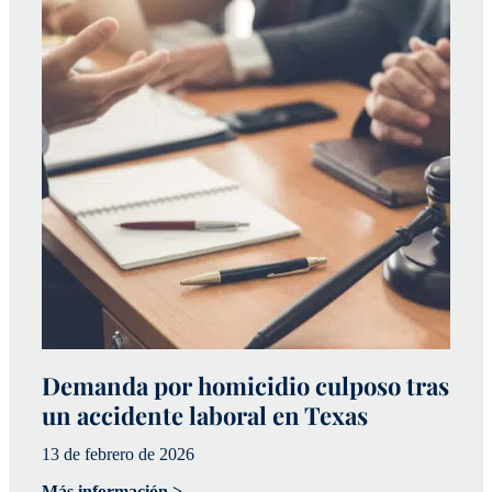
Demanda por homicidio culposo tras
¿
un accidente laboral en Texas
e
13 de febrero de 2026
12
Más información >
Má