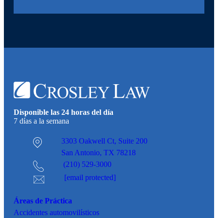
Disponible las 24 horas del día
7 días a la semana
3303 Oakwell Ct,
Suite 200
San Antonio, TX 78218
(210) 529-3000
[email protected]
Áreas de Práctica
Accidentes
automovilísticos