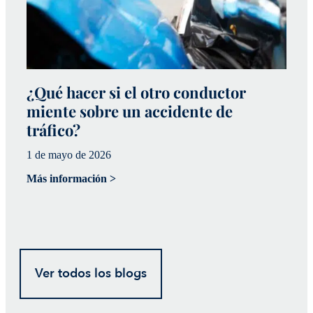
¿Qué hacer si el otro conductor
¿
miente sobre un accidente de
a
tráfico?
p
1 de mayo de 2026
20
Más información >
Má
Ver todos los blogs