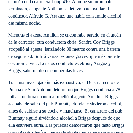
el arcén de la carretera Loop 410. Aunque su turno había
terminado, el agente Antillon se detuvo para ayudar al
conductor, Alfredo G. Araguz, que había consumido alcohol
esa misma noche.
Mientras el agente Antillon se encontraba parado en el arcén
de la carretera, otra conductora ebria, Sandra Coy Briggs,
atropelló al agente, lanzándolo 38 metros contra una barrera
de seguridad. Sufrió varias lesiones graves, que más tarde le
costaron la vida. Los dos conductores ebrios, Araguz y
Briggs, salieron ilesos con heridas leves.
Tras una investigación más exhaustiva, el Departamento de
Policía de San Antonio determinó que Briggs conducía a 78
millas por hora cuando atropelló al agente Antillon. Briggs
acababa de salir del pub Bunratty, donde le sirvieron alcohol,
antes de subirse a su coche y marcharse. El camarero del pub
Bunratty siguió sirviéndole alcohol a Briggs después de que
ella estuviera ebria. Las pruebas demostraron que tanto Briggs
como Araguz tenían niveles de alcohol en sangre superiores al