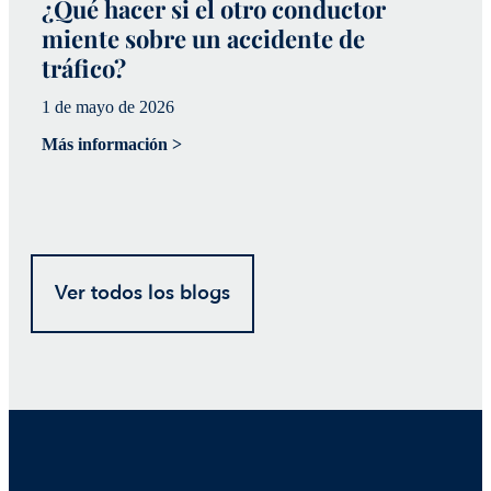
¿Qué hacer si el otro conductor
¿
miente sobre un accidente de
a
tráfico?
p
1 de mayo de 2026
20
Más información >
Má
Ver todos los blogs