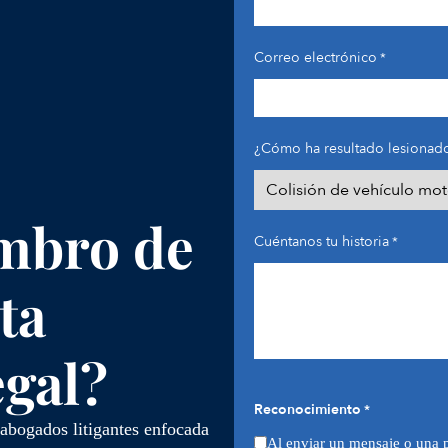
Correo electrónico
*
¿Cómo ha resultado lesionado
mbro de
Cuéntanos tu historia
*
ta
egal?
Reconocimiento
*
abogados litigantes enfocada
Al enviar un mensaje o una 