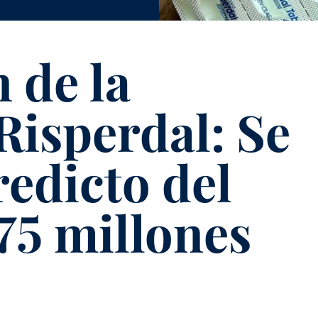
 de la
isperdal: Se
redicto del
75 millones