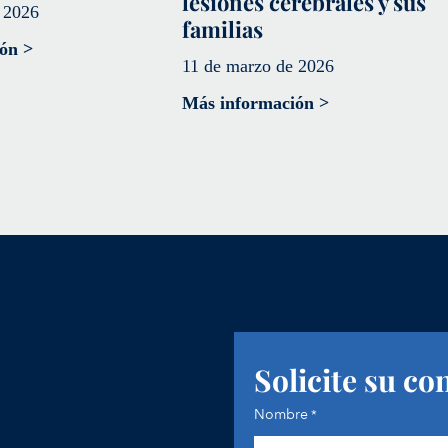
lesiones cerebrales y sus
 2026
familias
ón >
11 de marzo de 2026
Más información >
Solicite su co
Nombre
*