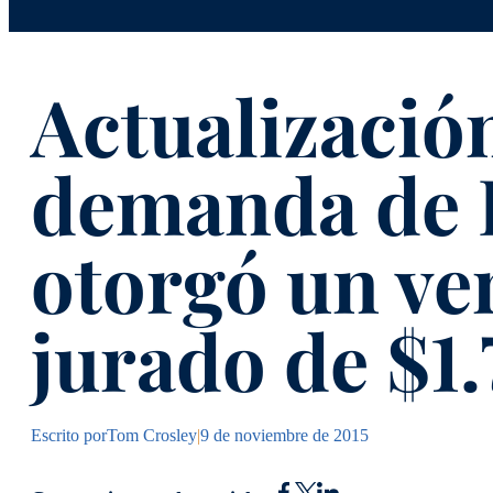
Actualización
demanda de R
otorgó un ve
jurado de $1.
Escrito por
Tom Crosley
|
9 de noviembre de 2015