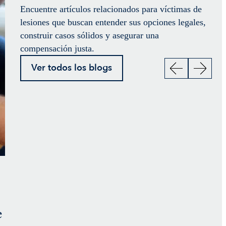
Encuentre artículos relacionados para víctimas de
lesiones que buscan entender sus opciones legales,
construir casos sólidos y asegurar una
compensación justa.
Ver todos los blogs
¿Cuál es la indemnización
Tácticas de
promedio por una lesión
resultan en
de tejidos blandos después
indemnizaci
e
de un accidente
millones oto