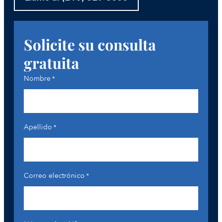
Solicite su consulta
gratuita
Nombre
*
Apellido
*
Correo electrónico
*