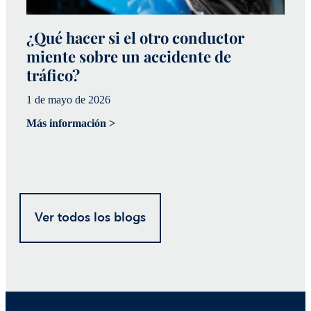
¿Qué hacer si el otro conductor
¿
miente sobre un accidente de
a
tráfico?
p
1 de mayo de 2026
20
Más información >
Má
Ver todos los blogs