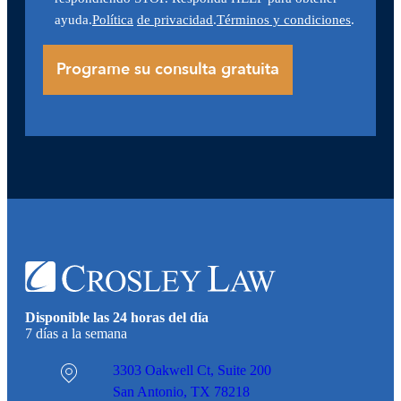
ayuda.
Política
de privacidad
.
Términos y condiciones
.
Disponible las 24 horas del día
7 días a la semana
3303 Oakwell Ct,
Suite 200
San Antonio, TX 78218