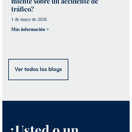
miente sobre un accidente de
a
tráfico?
p
1 de mayo de 2026
20
Más información >
Má
Ver todos los blogs
¿Usted o un