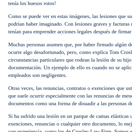
tenía los huesos rotos!
Como se puede ver en estas imágenes, las lesiones que su
podrían haber imaginado. Con lesiones graves y facturas
tenían para emprender acciones legales después de firmar
Muchas personas asumen que, por haber firmado algún doc
ocurre algo desafortunado, pero, como explica Tom Crosle
circunstancias particulares que rodean la lesión de su hij
documentación. Un ejemplo de ello es cuando no se apli
empleados son negligentes.
Otras veces, las renuncias, contratos o exenciones que ust
que suele ocurrir especialmente con las renuncias de men
documentos como una forma de disuadir a las personas de
Si ha sufrido una lesión en un parque de camas elásticas u
exenciones, renuncias o cualquier otro documento, lo me
con experiencia, como los de Crosley Law Firm. Somos ex