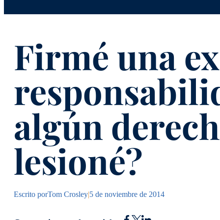
Firmé una ex
responsabili
algún derech
lesioné?
Escrito por
Tom Crosley
|
5 de noviembre de 2014