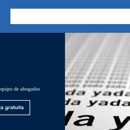
Sobre nosotros
Áreas de Práctica
Nuestros Resu
 equipo de abogados
ta gratuita